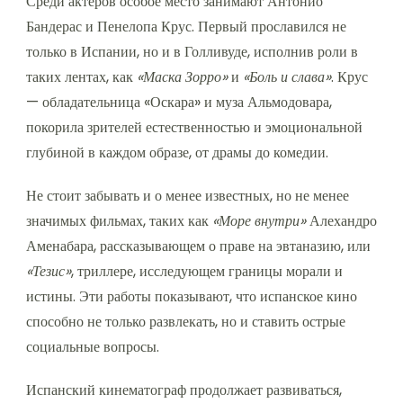
Среди актёров особое место занимают Антонио
Бандерас и Пенелопа Крус. Первый прославился не
только в Испании, но и в Голливуде, исполнив роли в
таких лентах, как
«Маска Зорро»
и
«Боль и слава»
. Крус
— обладательница «Оскара» и муза Альмодовара,
покорила зрителей естественностью и эмоциональной
глубиной в каждом образе, от драмы до комедии.
Не стоит забывать и о менее известных, но не менее
значимых фильмах, таких как
«Море внутри»
Алехандро
Аменабара, рассказывающем о праве на эвтаназию, или
«Тезис»
, триллере, исследующем границы морали и
истины. Эти работы показывают, что испанское кино
способно не только развлекать, но и ставить острые
социальные вопросы.
Испанский кинематограф продолжает развиваться,